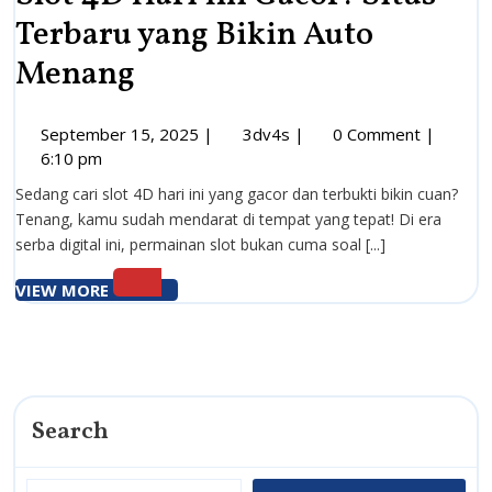
Terbaru yang Bikin Auto
S
Menang
l
S
S
September 15, 2025
|
3dv4s
|
0 Comment
|
o
e
l
6:10 pm
t
p
o
Sedang cari slot 4D hari ini yang gacor dan terbukti bikin cuan?
t
t
Tenang, kamu sudah mendarat di tempat yang tepat! Di era
4
e
4
serba digital ini, permainan slot bukan cuma soal [...]
m
D
D
b
H
V
VIEW MORE
H
e
a
I
r
r
E
a
1
i
W
5
I
M
r
,
n
O
i
2
i
R
Search
0
G
E
I
2
a