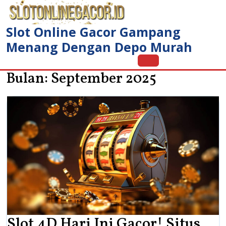
S
k
i
Slot Online Gacor Gampang
p
Menang Dengan Depo Murah
t
o
c
Bulan:
September 2025
o
n
t
e
n
t
Slot 4D Hari Ini Gacor! Situs