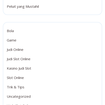
i
T
Peluit yang Mustahil
k
e
i
n
r
A
u
Bola
b
t
a
Game
o
M
r
Judi Online
e
n
u
Judi Slot Online
a
y
n
Kasino Judi Slot
g
a
Slot Online
n
Trik & Tips
g
Uncategorized
B