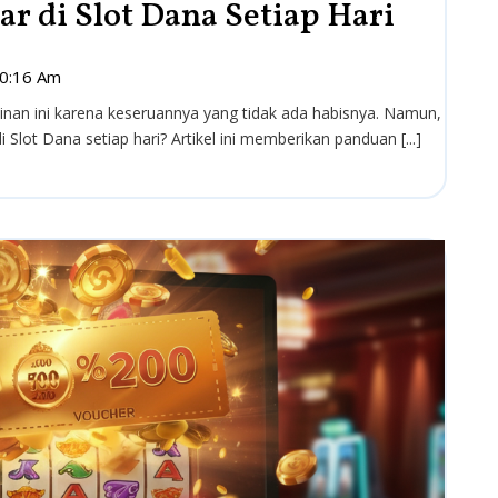
 di Slot Dana Setiap Hari
T
R
I
K
0:16 Am
A
M
P
Slot Dana setiap hari? Artikel ini memberikan panduan [...]
U
H
M
E
N
A
N
G
B
E
S
A
R
D
I
S
L