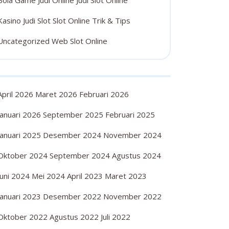
Bola
Game
Judi Online
Judi Slot Online
Kasino Judi Slot
Slot Online
Trik & Tips
Uncategorized
Web Slot Online
April 2026
Maret 2026
Februari 2026
Januari 2026
September 2025
Februari 2025
Januari 2025
Desember 2024
November 2024
Oktober 2024
September 2024
Agustus 2024
Juni 2024
Mei 2024
April 2023
Maret 2023
Januari 2023
Desember 2022
November 2022
Oktober 2022
Agustus 2022
Juli 2022