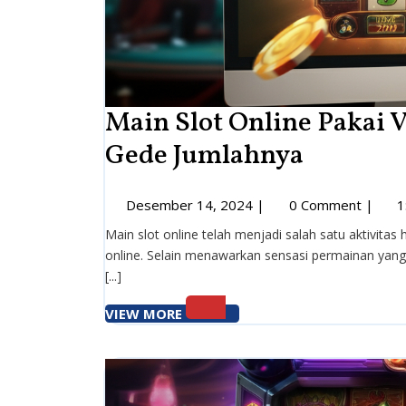
Main Slot Online Pakai 
Gede Jumlahnya
M
A
I
N
D
Desember 14, 2024
|
0 Comment
|
1
S
E
L
Main slot online telah menjadi salah satu aktivitas hiburan digital paling populer di kalangan penggemar judi
S
O
online. Selain menawarkan sensasi permainan yang 
E
T
[...]
M
O
N
B
V
VIEW MORE
L
E
I
I
R
E
N
1
W
E
4
P
M
,
A