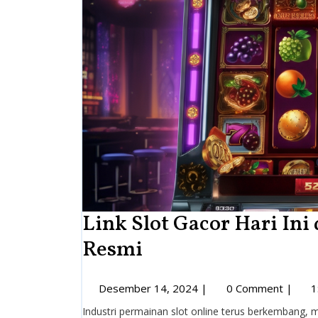
O
K
2
R
A
0
I
E
2
V
4
O
U
C
H
E
R
B
I
S
A
B
I
Link Slot Gacor Hari Ini
K
I
Resmi
L
N
I
C
N
U
K
D
Desember 14, 2024
|
0 Comment
|
1
A
S
E
N
L
Industri permainan slot online terus berkembang, menawarkan berbagai opsi menarik bagi penggemar taruhan.