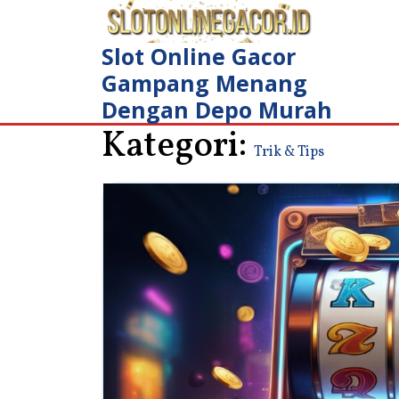
S
k
i
Slot Online Gacor
p
Gampang Menang
t
Dengan Depo Murah
o
c
Kategori:
o
Trik & Tips
n
t
e
n
t