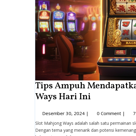
R
S
0
E
S
2
L
5
O
T
G
A
C
O
R
M
U
D
A
Tips Ampuh Mendapatka
H
M
Ways Hari Ini
T
E
I
N
P
A
S
N
D
Desember 30, 2024
|
0 Comment
|
7
A
G
E
M
Slot Mahjong Ways adalah salah satu permainan slot online yang semakin populer di kalangan pemain Indonesia.
J
S
P
A
Dengan tema yang menarik dan potensi kemenanga
E
U
C