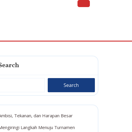
Search
Search
Ambisi, Tekanan, dan Harapan Besar
Mengiringi Langkah Menuju Turnamen