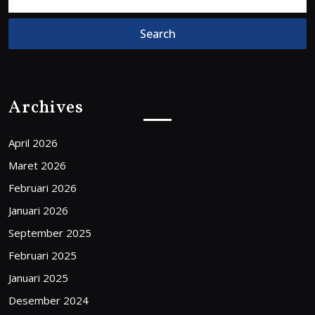
e
a
r
c
h
f
o
Archives
r
:
April 2026
Maret 2026
Februari 2026
Januari 2026
September 2025
Februari 2025
Januari 2025
Desember 2024