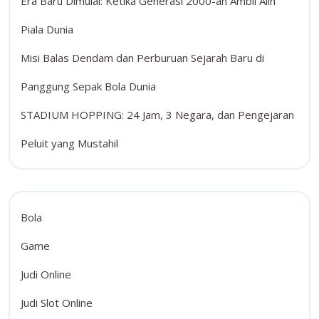
n
Era Baru Dimulai: Ketika Generasi 2000-an Ambil Alih
m
M
S
Piala Dunia
e
u
t
Misi Balas Dendam dan Perburuan Sejarah Baru di
i
d
Panggung Sepak Bola Dunia
a
a
p
STADIUM HOPPING: 24 Jam, 3 Negara, dan Pengejaran
R
h
e
Peluit yang Mustahil
d
k
o
a
m
e
l
n
Bola
a
d
a
Game
m
s
Judi Online
i
S
P
Judi Slot Online
e
e